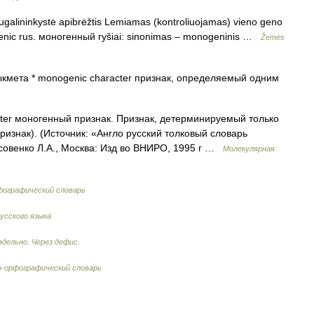
augalininkystė apibrėžtis Lemiamas (kontroliuojamas) vieno geno
ogenic rus. моногенный ryšiai: sinonimas – monogeninis …
Žemės
кмета * monogenic character признак, определяемый одним
ter моногенный признак. Признак, детерминируемый только
ризнак). (Источник: «Англо русский толковый словарь
исовенко Л.А., Москва: Изд во ВНИРО, 1995 г …
Молекулярная
фографический словарь
усского языка
здельно. Через дефис.
-орфографический словарь