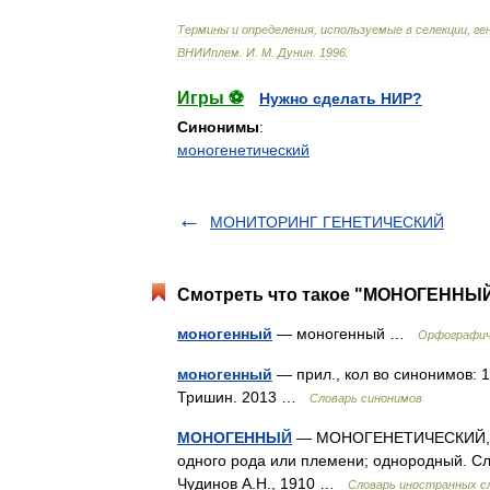
Термины
и
определения
,
используемые
в
селекции
,
ге
ВНИИплем
.
И
.
М
.
Дунин
.
1996
.
Игры ⚽
Нужно сделать НИР?
Синонимы
:
моногенетический
МОНИТОРИНГ ГЕНЕТИЧЕСКИЙ
Смотреть что такое "МОНОГЕННЫЙ"
моногенный
— моногенный …
Орфографич
моногенный
— прил., кол во синонимов: 1
Тришин. 2013 …
Словарь синонимов
МОНОГЕННЫЙ
— МОНОГЕНЕТИЧЕСКИЙ, МО
одного рода или племени; однородный. Сл
Чудинов А.Н., 1910 …
Словарь иностранных сл