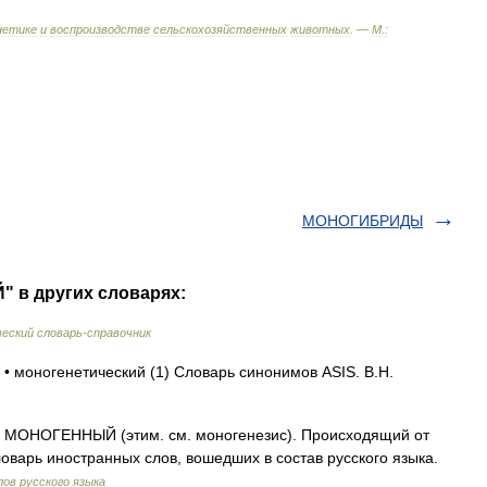
нетике
и
воспроизводстве
сельскохозяйственных
животных
. —
М
.
:
МОНОГИБРИДЫ
 в других словарях:
еский словарь-справочник
 • моногенетический (1) Словарь синонимов ASIS. В.Н.
НОГЕННЫЙ (этим. см. моногенезис). Происходящий от
оварь иностранных слов, вошедших в состав русского языка.
ов русского языка