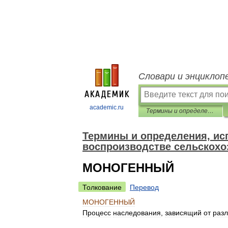
Словари и энциклоп
academic.ru
Термины и определения, используемые в селекции, генетике и воспроизводстве сельскохозяйственных животных
Термины и определения, исп
воспроизводстве сельскох
МОНОГЕННЫЙ
Толкование
Перевод
МОНОГЕННЫЙ
Процесс
наследования
,
зависящий
от
раз