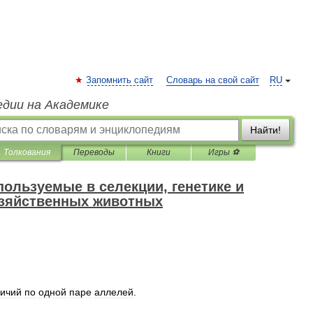
Запомнить сайт
Словарь на свой сайт
RU
едии на Академике
Найти!
Толкования
Переводы
Книги
Игры ⚽
ользуемые в селекции, генетике и
озяйственных животных
личий
по
одной
паре
аллелей
.