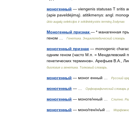
моногенный
— viengenis statusas T sritis 
(apie paveldėjimą). atitikmenys: angl. mon
ūkio augalų selekcijos ir sėklininkystės terminų žodynas
Моногенный признак
— * манагенная пры
геном …
Генетика. Энциклопедический словарь
моногенный признак
— monogenic charac
одним геном (часто М.п. = Менделевский п
генетических терминов». Арефьев В.А., Л
биология и генетика. Толковый словарь.
моногенный
— моног енный …
Русский ор
моногенный
— …
Орфографический словарь р
моногенный
— моноге/нный …
Слитно. Ра
моногенный
— моно/ген/н/ый …
Морфемно