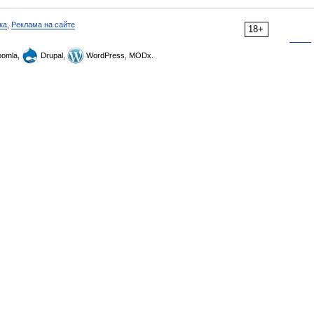
ка
,
Реклама на сайте
18+
omla,
Drupal,
WordPress, MODx.